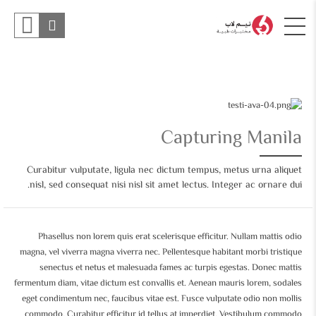
Capturing Manila
Curabitur vulputate, ligula nec dictum tempus, metus urna aliquet
nisl, sed consequat nisi nisl sit amet lectus. Integer ac ornare dui.
Phasellus non lorem quis erat scelerisque efficitur. Nullam mattis odio
magna, vel viverra magna viverra nec. Pellentesque habitant morbi tristique
senectus et netus et malesuada fames ac turpis egestas. Donec mattis
fermentum diam, vitae dictum est convallis et. Aenean mauris lorem, sodales
eget condimentum nec, faucibus vitae est. Fusce vulputate odio non mollis
commodo. Curabitur efficitur id tellus at imperdiet. Vestibulum commodo