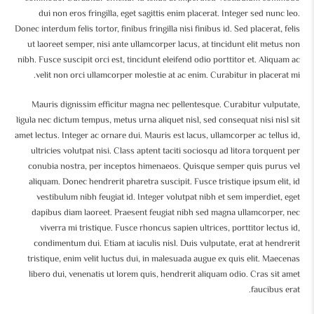
dui non eros fringilla, eget sagittis enim placerat. Integer sed nunc leo.
Donec interdum felis tortor, finibus fringilla nisi finibus id. Sed placerat, felis
ut laoreet semper, nisi ante ullamcorper lacus, at tincidunt elit metus non
nibh. Fusce suscipit orci est, tincidunt eleifend odio porttitor et. Aliquam ac
velit non orci ullamcorper molestie at ac enim. Curabitur in placerat mi.
Mauris dignissim efficitur magna nec pellentesque. Curabitur vulputate,
ligula nec dictum tempus, metus urna aliquet nisl, sed consequat nisi nisl sit
amet lectus. Integer ac ornare dui. Mauris est lacus, ullamcorper ac tellus id,
ultricies volutpat nisi. Class aptent taciti sociosqu ad litora torquent per
conubia nostra, per inceptos himenaeos. Quisque semper quis purus vel
aliquam. Donec hendrerit pharetra suscipit. Fusce tristique ipsum elit, id
vestibulum nibh feugiat id. Integer volutpat nibh et sem imperdiet, eget
dapibus diam laoreet. Praesent feugiat nibh sed magna ullamcorper, nec
viverra mi tristique. Fusce rhoncus sapien ultrices, porttitor lectus id,
condimentum dui. Etiam at iaculis nisl. Duis vulputate, erat at hendrerit
tristique, enim velit luctus dui, in malesuada augue ex quis elit. Maecenas
libero dui, venenatis ut lorem quis, hendrerit aliquam odio. Cras sit amet
faucibus erat.