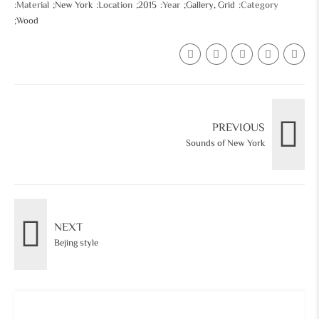
Material
New York
Location
2015
Year
Gallery, Grid
Category
Wood
PREVIOUS
Sounds of New York
NEXT
Bejing style