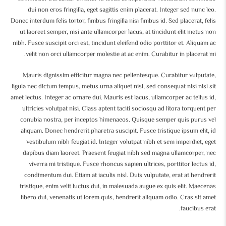
dui non eros fringilla, eget sagittis enim placerat. Integer sed nunc leo.
Donec interdum felis tortor, finibus fringilla nisi finibus id. Sed placerat, felis
ut laoreet semper, nisi ante ullamcorper lacus, at tincidunt elit metus non
nibh. Fusce suscipit orci est, tincidunt eleifend odio porttitor et. Aliquam ac
velit non orci ullamcorper molestie at ac enim. Curabitur in placerat mi.
Mauris dignissim efficitur magna nec pellentesque. Curabitur vulputate,
ligula nec dictum tempus, metus urna aliquet nisl, sed consequat nisi nisl sit
amet lectus. Integer ac ornare dui. Mauris est lacus, ullamcorper ac tellus id,
ultricies volutpat nisi. Class aptent taciti sociosqu ad litora torquent per
conubia nostra, per inceptos himenaeos. Quisque semper quis purus vel
aliquam. Donec hendrerit pharetra suscipit. Fusce tristique ipsum elit, id
vestibulum nibh feugiat id. Integer volutpat nibh et sem imperdiet, eget
dapibus diam laoreet. Praesent feugiat nibh sed magna ullamcorper, nec
viverra mi tristique. Fusce rhoncus sapien ultrices, porttitor lectus id,
condimentum dui. Etiam at iaculis nisl. Duis vulputate, erat at hendrerit
tristique, enim velit luctus dui, in malesuada augue ex quis elit. Maecenas
libero dui, venenatis ut lorem quis, hendrerit aliquam odio. Cras sit amet
faucibus erat.