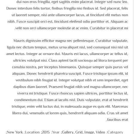
dui non eros fringilla, eget sagittis enim placerat. Integer sed nunc leo.
Donec interdum felis tortor, finibus fringilla nisi finibus id. Sed placerat, felis
ut laoreet semper, nisi ante ullamcorper lacus, at tincidunt elit metus non
nibh. Fusce suscipit orci est, tincidunt eleifend odio porttitor et. Aliquam ac
velit non orci ullamcorper molestie at ac enim. Curabitur in placerat mi.
Mauris dignissim efficitur magna nec pellentesque. Curabitur vulputate,
ligula nec dictum tempus, metus urna aliquet nisl, sed consequat nisi nisl sit
amet lectus. Integer ac ornare dui. Mauris est lacus, ullamcorper ac tellus id,
ultricies volutpat nisi. Class aptent taciti sociosqu ad litora torquent per
conubia nostra, per inceptos himenaeos. Quisque semper quis purus vel
aliquam. Donec hendrerit pharetra suscipit. Fusce tristique ipsum elit, id
vestibulum nibh feugiat id. Integer volutpat nibh et sem imperdiet, eget
dapibus diam laoreet. Praesent feugiat nibh sed magna ullamcorper, nec
viverra mi tristique. Fusce rhoncus sapien ultrices, porttitor lectus id,
condimentum dui. Etiam at iaculis nisl. Duis vulputate, erat at hendrerit
tristique, enim velit luctus dui, in malesuada augue ex quis elit. Maecenas
libero dui, venenatis ut lorem quis, hendrerit aliquam odio. Cras sit amet
faucibus erat.
New York
Location
2015
Year
Gallery, Grid, Image, Video
Category