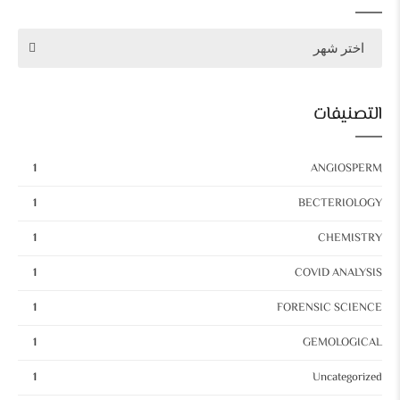
اختر شهر
التصنيفات
1
ANGIOSPERM
1
BECTERIOLOGY
1
CHEMISTRY
1
COVID ANALYSIS
1
FORENSIC SCIENCE
1
GEMOLOGICAL
1
Uncategorized